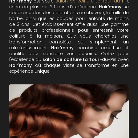
Hair'mony
est votre
salon de coiffure La Tour-du-Pin
,
riche de plus de 20 ans d’expérience.
Hair'mony
se
spécialise dans les colorations de cheveux, la taille de
barbe, ainsi que les coupes pour enfants de moins
de 3 ans. Cet établissement offre aussi une gamme
de produits professionnels pour entretenir votre
coiffure à la maison. Que vous cherchiez une
transformation complète ou simplement un
rafraîchissement,
Hair'mony
combine expertise et
qualité pour satisfaire vos besoins. Optez pour
l'excellence du
salon de coiffure La Tour-du-Pin
avec
Hair'mony
, où chaque visite se transforme en une
expérience unique.