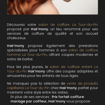
Découvrez votre
salon de coiffure La Tour-du-Pin
proposé par
Hair'mony
, un lieu renommé pour ses
services de coiffure de qualité et son accueil
chaleureux.
Hair'mony
propose également des prestations
spécialisées pour hommes à son
salon de coiffure
homme La Tour-du-Pin
, offrant coupes modernes et
soins de barbe.
Pour les plus jeunes, le
salon de coiffure enfant La
Tour-du-Pin
Hair'mony
offre des coupes adaptées et
amusantes pour les enfants de tous âges.
Ne manquez pas la sélection de
vente de produits
capillaires La Tour-du-Pin
chez
Hair'mony
, parfait pour
maintenir votre style entre les visites.
En plus de ses services :
Prix forfait coiffure
mariage par coiffeur, Hair'mony
vous propose