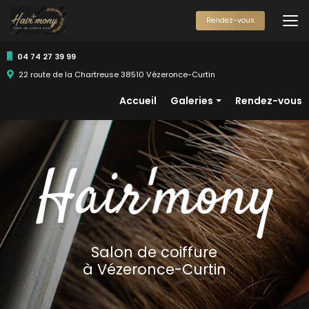
Aller
au
Rendez-vous
contenu
principal
04 74 27 39 99
22 route de la Chartreuse 38510 Vézeronce-Curtin
Navigation secondaire
Accueil
Galeries
Rendez-vous
Femmes
Hommes
Enfants
Salon de coiffure
à Vézeronce-Curtin