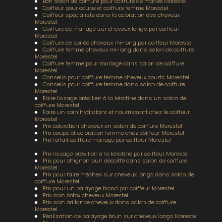
Bon salon de coiffure pour coiffure de mariée Morestel
Coiffeur pour coupe et coiffure femme Morestel
Coiffeur spécialiste dans la coloration des cheveux
Morestel
Coiffure de mariage sur cheveux longs par coiffeur
Morestel
Coiffure de soirée cheveux mi-long par coiffeur Morestel
Coiffure femme cheveux mi-long dans salon de coiffure
Morestel
Coiffure femme pour mariage dans salon de coiffure
Morestel
Conseils pour coiffure femme cheveux courts Morestel
Conseils pour coiffure femme dans salon de coiffure
Morestel
Faire lissage brésilien à la kératine dans un salon de
coiffure Morestel
Faire un soin hydratant et nourrissant chez le coiffeur
Morestel
Prix coloration cheveux en salon de coiffure Morestel
Prix coupe et coloration femme chez coiffeur Morestel
Prix forfait coiffure mariage par coiffeur Morestel
Prix lissage brésilien à la kératine par coiffeur Morestel
Prix pour chignon bun décoiffé dans salon de coiffure
Morestel
Prix pour faire mèches sur cheveux longs dans salon de
coiffure Morestel
Prix pour un balayage blond par coiffeur Morestel
Prix soin botox cheveux Morestel
Prix soin brillance cheveux dans salon de coiffure
Morestel
Réalisation de balayage brun sur cheveux longs Morestel