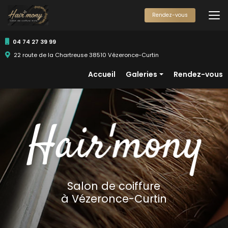
Aller
au
Rendez-vous
contenu
principal
04 74 27 39 99
22 route de la Chartreuse 38510 Vézeronce-Curtin
Navigation secondaire
Accueil
Galeries
Rendez-vous
Femmes
Hommes
Enfants
Salon de coiffure
à Vézeronce-Curtin