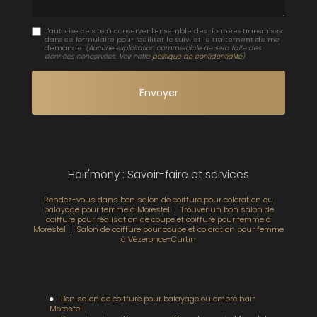
J'autorise ce site à conserver l'ensemble des données transmises
dans ce formulaire pour faciliter le suivi et le traitement de ma
demande.
(Aucune exploitation commerciale ne sera faite des
données concervées. Voir notre
politique de confidentialité
)
Hair'mony : Savoir-faire et services
Rendez-vous dans bon salon de coiffure pour coloration ou
balayage pour femme à Morestel
|
Trouver un bon salon de
coiffure pour réalisation de coupe et coiffure pour femme à
Morestel
|
Salon de coiffure pour coupe et coloration pour femme
à Vézeronce-Curtin
Bon salon de coiffure pour balayage ou ombré hair
Morestel