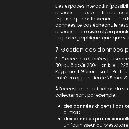
Des espaces interactifs (possibilité de poser des
responsable publication se réserve le droit de supprim
espace qui contreviendrait à la législation applicable en Fra
données. Le cas échéant, le responsable publication se réserve 
responsabilité civile et/ou pénale de l’utilisateur, notamment en cas de message à 
7. Gestion des données p
En France, les données personnelles sont
801 du 6 août 2004, l’article L. 226-13 du Co
Règlement Général sur la Protection des Donn
entré en application le 25 mai 20
À l'occasion de l'utilisation du site, peuve
collecter sont par exemple :
des données d’identificatio
e-mail ;
des données professionnell
un fournisseur ou prestataire