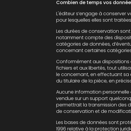
Combien de temps vos données
L'éditeur s’engage à conserver vos données
pour lesquelles elles sont traitées
Les durées de conservation sont définie
notamment compte des dispositions légales ap
catégories de données, d’éventuels délais de
concernant certaines catégorie
Conformément aux dispositions des articles 3
fichiers et aux libertés, tout utilisateur dispose d’un droit
le concernant, en effectuant sa demande écrite et signée, accomp
Aucune information personnelle de l'utilisateu
vendue sur un support quelconque à des tiers. Seu
permettrait la transmission des dites informations à l
Les bases de données sont protégées par les
1996 relative à la protection jur