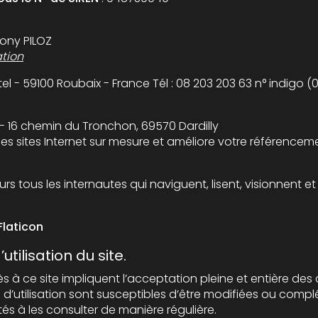
ony PILOZ
tion
: OVH 140 Quai du Sartel - 59100 Roubaix - France Tél 
 - 16 chemin du Tronchon, 69570 Dardilly
 des sites Internet sur mesure et améliore votre référencem
Flaticon
tilisation du site.
e impliquent l’acceptation pleine et entière des conditions générales d’utilisation
usceptibles d’être modifiées ou complétées à tout moment, les
utilisateurs du site sont donc invités à les consulter de manière régulière.