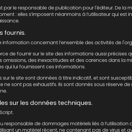
 responsable de publication pour l'éditeur. De la même façon, les mentions 
mposent néanmoins à l’utilisateur qui est invité à s’y référer le plus souvent
aissance.
s fournis.
rnir sur le site des informations aussi précises que possible. Toutefois, i
es inexactitudes et des carences dans la mise à jour, qu’elles soient de son
es qui lui fournissent ces informations.
e sont données à titre indicatif, et sont susceptibles d’évoluer. Par ailleur
 exhaustifs. Ils sont donnés sous réserve de modifications ayant été
gne.
lles sur les données techniques.
Script.
le de dommages matériels liés à l’utilisation du site. De plus, l’utilisateur du 
iel récent, ne contenant pas de virus et avec un navigateur de dernière