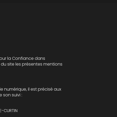
 dans
s
aux
s le cadre de sa réalisation et de son suivi :
CE-CURTIN