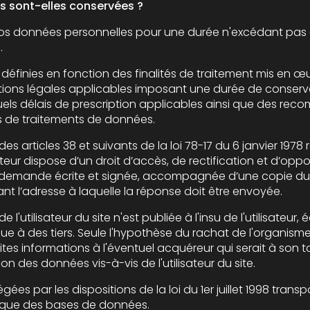
 sont-elles conservées ?
 personnelles pour une durée n'excédant pas celle nécessaire aux finalités
.
s en fonction des finalités de traitement mis en œuvre par l'éditeur e
plicables imposant une durée de conservation précise pour certaines
 prescription applicables ainsi que des recommandations de la CNIL
s de traitements de données.
8 et suivants de la loi 78-17 du 6 janvier 1978 relative à l’informatique, aux
 d’accès, de rectification et d’opposition aux données personnelles
agnée d’une copie du titre d’identité avec signature
du titulaire de la pièce, en précisant l’adresse à laquelle la réponse doit être envoyée.
r du site n'est publiée à l'insu de l'utilisateur, échangée, transférée, cédée ou
le l'hypothèse du rachat de l'organisme bénéficiaire et de ses droits
'éventuel acquéreur qui serait à son tour tenu de la même obligation
de conservation et de modification des données vis-à-vis de l'utilisateur du site.
 dispositions de la loi du 1er juillet 1998 transposant la directive 96/9 du
idique des bases de données.