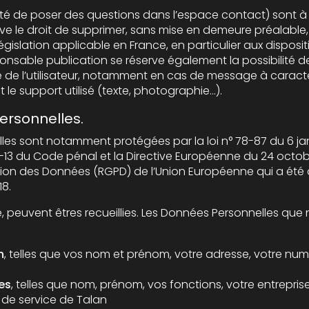
 questions dans l’espace contact) sont à la disposition des utilisateurs. Le
er, sans mise en demeure préalable, tout contenu déposé dans cet
nce, en particulier aux dispositions relatives à la protection des
également la possibilité de mettre en cause la
caractère raciste, injurieux, diffamant,
ou pornographique, quel que soit le support utilisé (texte, photographie…).
ersonnelles.
 notamment protégées par la loi n° 78-87 du 6 janvier 1978 modifiée, la 
de pénal et la Directive Européenne du 24 octobre 1995 ; ainsi que par le
ées (RGPD) de l’Union Européenne qui a été adopté le 14 avril 2016 et est
18.
nt êtres recueillies. Les Données Personnelles que nous sommes susceptibles de
n
, telles que vos nom et prénom, votre adresse, votre numéro de téléphone, votre adresse
es
, telles que nom, prénom, vos fonctions, votre entreprise d’appartenance, si vous êtes
 de service de Talan