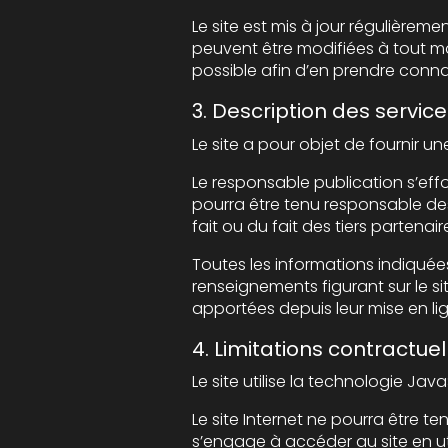
Le site est mis à jour régulièrement par le
peuvent être modifiées à tout moment : elles s’i
possible afin d’en prendre conn
3. Description des service
Le responsable publication s’efforce de fou
pourra être tenu responsable des omissions, d
fait ou du fait des tiers partenair
Toutes les informations indiquées sur le sit
renseignements figurant sur le site ne sont pas
apportées depuis leur mise en li
4. Limitations contractue
Le site utilise la technologie Java
Le site Internet ne pourra être tenu responsab
s’engage à accéder au site en utilisant un matér