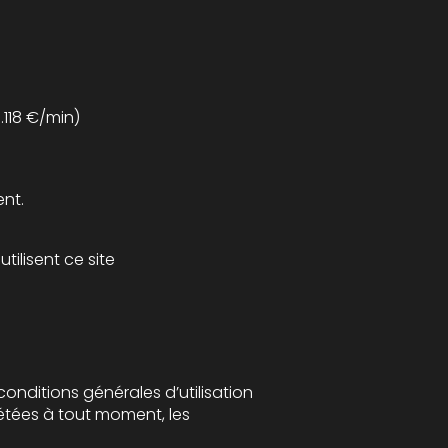
: 08 203 203 63 n° indigo (0.118 €/min)
ent.
Sont considérés comme utilisateurs tous les internautes qui naviguent, lisent, visionnent et utilisent ce site