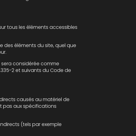
quel que
on écrite préalable de l'éditeur.
e comme
 du Code de
tériel de
els par exemple