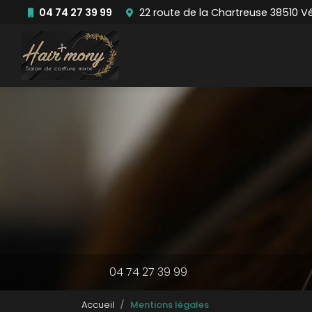
Aller
04 74 27 39 99
22 route de la Chartreuse 38510 V
au
Navigation principale
contenu
principal
04 74 27 39 99
Accueil
Mentions légales