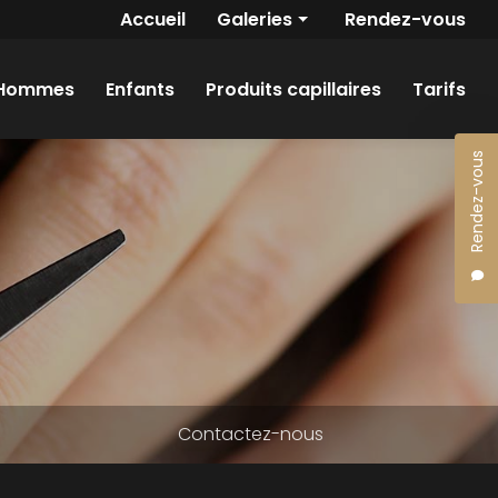
Navigation secondaire
Accueil
Galeries
Rendez-vous
Femmes
Hommes
Enfants
Produits capillaires
Tarifs
Hommes
Enfants
Rendez-vous
Contactez-nous