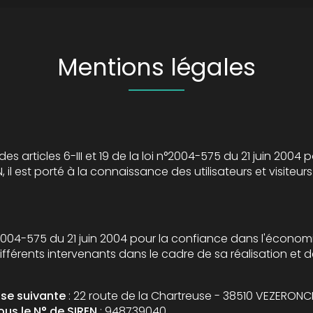
Mentions légales
les 6-III et 19 de la loi n°2004-575 du 21 juin 2004 pour la Confiance
rté à la connaissance des utilisateurs et visiteurs du site les présentes mention
5 du 21 juin 2004 pour la confiance dans l'économie numérique, il est précisé 
utilisateurs du site l'identité des différents intervenants dan
sse suivante
: 22 route de la Chartreuse - 38510 VEZERON
us le N° de SIREN
: 948739040