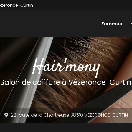
ézeronce-Curtin
Femmes
Salon de coiffure
à Vézeronce-Curtin
22 route de la Chartreuse 38510 VÉZERONCE-CURTIN