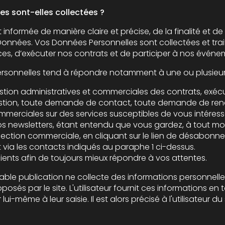
es sont-elles collectées ?
manière claire et précise, de la finalité et de l’objectif recherché par la
 Données Personnelles sont collectées et traitées afin de vous permettre de
bénéficier de nos offres de services, d’exécuter nos contrats et
estion, toute demande de contact, toute demande de ren
es sur des services susceptibles de vous intéresser, la participation
sletters, étant entendu que vous gardez, à tout moment, la possibilité
n commerciale, en cliquant sur le lien de désabonnement figurant dans
via les contacts indiqués au paraphe 1 ci-dessus.
clients afin de toujours mieux répondre à vos attentes.
tion ne collecte des informations personnelles relatives à l'utilisateur que p
utilisateur fournit ces informations en toute connaissance de cause,
lors précisé à l'utilisateur du site l’obligation ou non de fournir