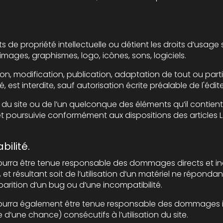
lectuelle ou détient les droits d’usage sur tous les éléments accessibles
sur le site, notamment les textes, images, graphismes, logo, icônes, sons, logiciels.
ication, publication, adaptation de tout ou partie des éléments du site, 
soit le moyen ou le procédé utilisé, est interdite, sauf autorisati
te ou de l’un quelconque des éléments qu’il contient sera considéré
suivie conformément aux dispositions des articles L.335-2 et suivants
bilité.
tre tenue responsable des dommages directs et indirects causés au ma
nt soit de l’utilisation d’un matériel ne répondant pas aux spécifications
pparition d’un bug ou d’une incompatibilité.
ra également être tenue responsable des dommages indirects (t
’une chance) consécutifs à l’utilisation du site.