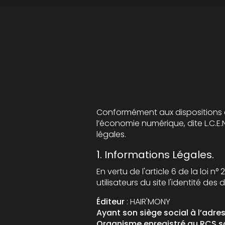
Conformément aux dispositions des artic
l’économie numérique, dite L.C.E.N, il est po
légales.
1. Informations Légales.
En vertu de l'article 6 de la loi n° 2004-57
Éditeur
: HAIR'MONY
Ayant son siège social à l’adre
Organisme enregistré au RCS so