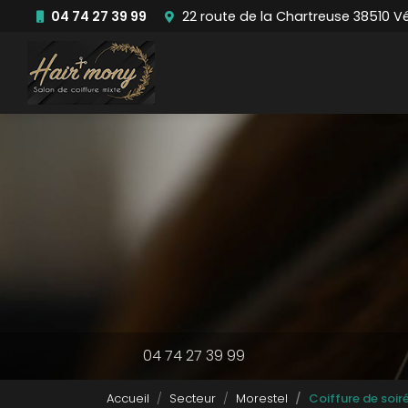
Aller
04 74 27 39 99
22 route de la Chartreuse 38510 V
au
Navigation principale
contenu
principal
04 74 27 39 99
Accueil
Secteur
Morestel
Coiffure de soir