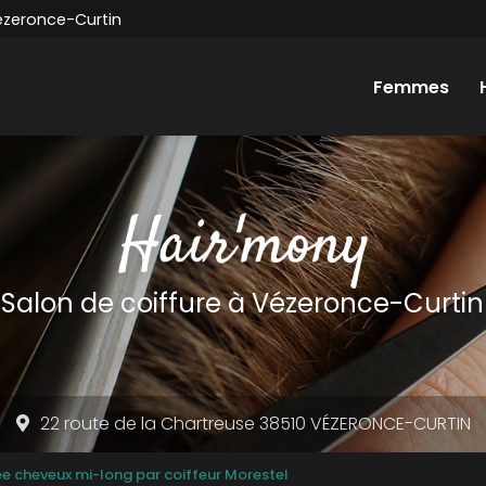
ézeronce-Curtin
Femmes
Salon de coiffure
à Vézeronce-Curtin
22 route de la Chartreuse 38510 VÉZERONCE-CURTIN
ée cheveux mi-long par coiffeur Morestel