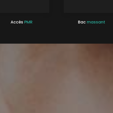
Accès
PMR
Bac
massant