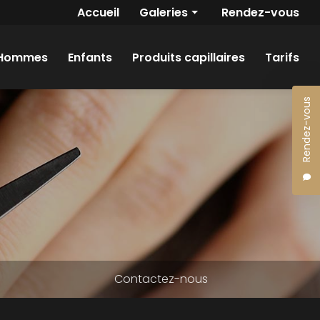
Navigation secondaire
Accueil
Galeries
Rendez-vous
Femmes
Hommes
Enfants
Produits capillaires
Tarifs
Hommes
Enfants
Rendez-vous
Contactez-nous