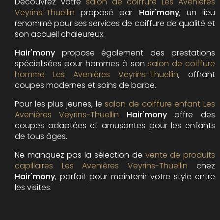
Découvrez votre
salon de coiffure Les Avenières
Veyrins-Thuellin
proposé par
Hair'mony
, un lieu
renommé pour ses services de coiffure de qualité et
son accueil chaleureux.
Hair'mony
propose également des prestations
spécialisées pour hommes à son
salon de coiffure
homme Les Avenières Veyrins-Thuellin
, offrant
coupes modernes et soins de barbe.
Pour les plus jeunes, le
salon de coiffure enfant Les
Avenières Veyrins-Thuellin
Hair'mony
offre des
coupes adaptées et amusantes pour les enfants
de tous âges.
Ne manquez pas la sélection de
vente de produits
capillaires Les Avenières Veyrins-Thuellin
chez
Hair'mony
, parfait pour maintenir votre style entre
les visites.