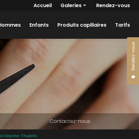
Navigation secondaire
Accueil
Galeries
Rendez-vous
Femmes
Hommes
Enfants
Produits capillaires
Tarifs
Hommes
Enfants
Rendez-vous
Contactez-nous
es Veyrins-Thuellin