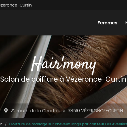
ézeronce-Curtin
Femmes
Salon de coiffure
à Vézeronce-Curtin
22 route de la Chartreuse 38510 VÉZERONCE-CURTIN
in
Coiffure de mariage sur cheveux longs par coiffeur Les Avenièr