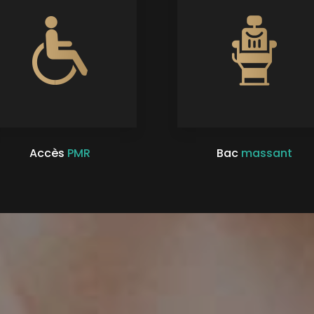
Accès
PMR
Bac
massant