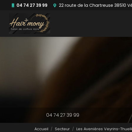
Aller
04 74 27 39 99
22 route de la Chartreuse 38510 V
au
Navigation principale
contenu
principal
04 74 27 39 99
Accueil
Secteur
Les Avenières Veyrins-Thuell