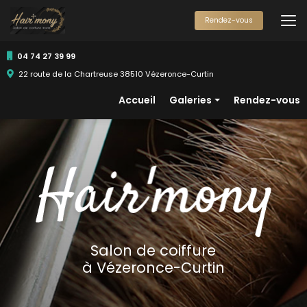
Aller
au
Rendez-vous
contenu
principal
04 74 27 39 99
22 route de la Chartreuse 38510 Vézeronce-Curtin
Navigation secondaire
Accueil
Galeries
Rendez-vous
Femmes
Hommes
Enfants
Salon de coiffure
à Vézeronce-Curtin