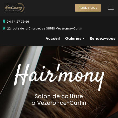
Aller
au
Rendez-vous
contenu
principal
04 74 27 39 99
22 route de la Chartreuse 38510 Vézeronce-Curtin
Navigation secondaire
Accueil
Galeries
Rendez-vous
Femmes
Hommes
Enfants
Salon de coiffure
à Vézeronce-Curtin