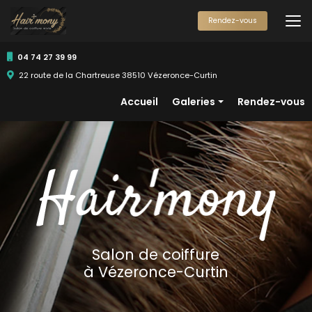
Aller
au
Rendez-vous
contenu
principal
04 74 27 39 99
22 route de la Chartreuse 38510 Vézeronce-Curtin
Navigation secondaire
Accueil
Galeries
Rendez-vous
Femmes
Hommes
Enfants
Salon de coiffure
à Vézeronce-Curtin